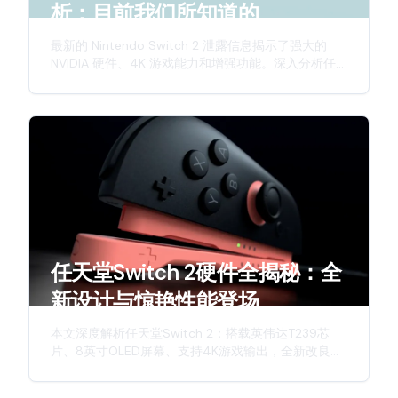
析：目前我们所知道的
最新的 Nintendo Switch 2 泄露信息揭示了强大的
NVIDIA 硬件、4K 游戏能力和增强功能。深入分析任
天堂下一代混合主机的预期特性。
任天堂Switch 2硬件全揭秘：全
新设计与惊艳性能登场
本文深度解析任天堂Switch 2：搭载英伟达T239芯
片、8英寸OLED屏幕、支持4K游戏输出，全新改良版
Joy-Con手柄，详细介绍这款次世代主机的硬件升
级、创新特性与游戏体验。