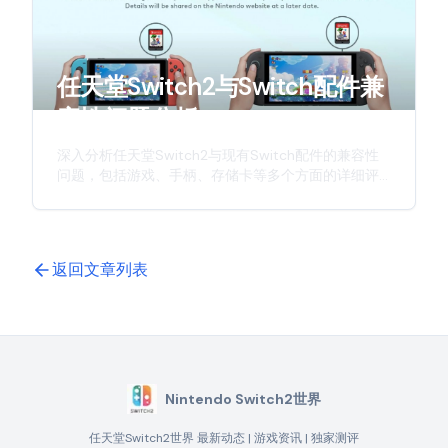
任天堂Switch2与Switch配件兼
容性问题分析
深入分析任天堂Switch2与现有Switch配件的兼容性
问题，包括游戏、手柄、存储卡等多个方面的详细评
估，为玩家提供实用的参考信息。
返回文章列表
Nintendo Switch2世界
任天堂Switch2世界 最新动态 | 游戏资讯 | 独家测评