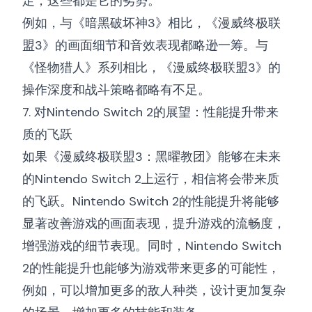
足，这些都是它的劣势。
例如，与《暗黑破坏神3》相比，《漫威终极联
盟3》的画面细节和音效表现都略逊一筹。与
《怪物猎人》系列相比，《漫威终极联盟3》的
操作深度和战斗策略都略有不足。
7. 对Nintendo Switch 2的展望：性能提升带来
质的飞跃
如果《漫威终极联盟3：黑曜教团》能够在未来
的Nintendo Switch 2上运行，相信将会带来质
的飞跃。Nintendo Switch 2的性能提升将能够
显著改善游戏的画面表现，提升游戏的流畅度，
增强游戏的细节表现。同时，Nintendo Switch
2的性能提升也能够为游戏带来更多的可能性，
例如，可以增加更多的敌人种类，设计更加复杂