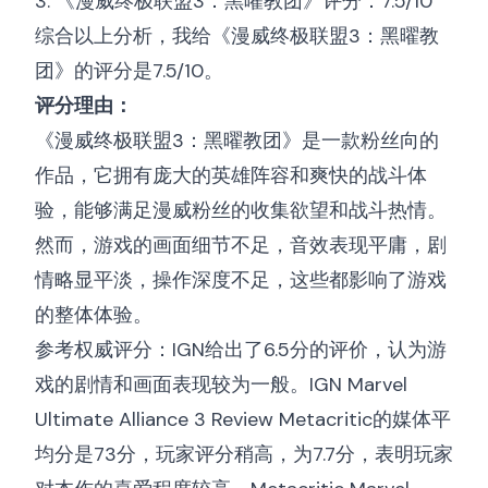
3. 《漫威终极联盟3：黑曜教团》评分：7.5/10
综合以上分析，我给《漫威终极联盟3：黑曜教
团》的评分是7.5/10。
评分理由：
《漫威终极联盟3：黑曜教团》是一款粉丝向的
作品，它拥有庞大的英雄阵容和爽快的战斗体
验，能够满足漫威粉丝的收集欲望和战斗热情。
然而，游戏的画面细节不足，音效表现平庸，剧
情略显平淡，操作深度不足，这些都影响了游戏
的整体体验。
参考权威评分：IGN给出了6.5分的评价，认为游
戏的剧情和画面表现较为一般。
IGN Marvel
Ultimate Alliance 3 Review
Metacritic的媒体平
均分是73分，玩家评分稍高，为7.7分，表明玩家