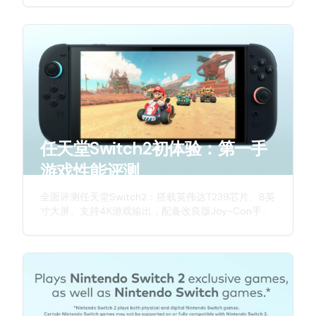
任天堂Switch2初体验：第一手
游戏性能评测
全面评测任天堂Switch2：搭载英伟达T239芯片、8英
寸大屏、支持4K游戏输出，配备改良版Joy-Con手
柄，带来更强劲性能与更佳游戏体验。深入解析这款
新一代游戏主机的硬件升级与创新特性。