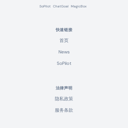
SoPilot
ChatGoal
MagicBox
快速链接
首页
News
SoPilot
法律声明
隐私政策
服务条款