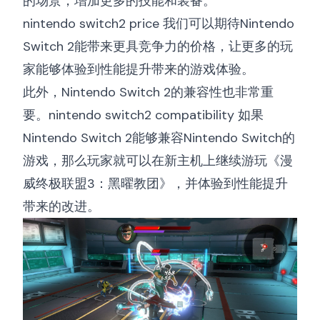
的场景，增加更多的技能和装备。
nintendo switch2 price
我们可以期待Nintendo
Switch 2能带来更具竞争力的价格，让更多的玩
家能够体验到性能提升带来的游戏体验。
此外，Nintendo Switch 2的兼容性也非常重
要。
nintendo switch2 compatibility
如果
Nintendo Switch 2能够兼容Nintendo Switch的
游戏，那么玩家就可以在新主机上继续游玩《漫
威终极联盟3：黑曜教团》，并体验到性能提升
带来的改进。