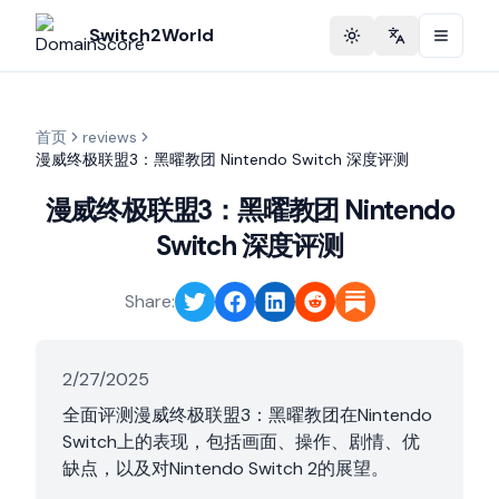
Switch2World
Toggle theme
Change langu
首页
reviews
漫威终极联盟3：黑曜教团 Nintendo Switch 深度评测
漫威终极联盟3：黑曜教团 Nintendo
Switch 深度评测
Share:
2/27/2025
全面评测漫威终极联盟3：黑曜教团在Nintendo
Switch上的表现，包括画面、操作、剧情、优
缺点，以及对Nintendo Switch 2的展望。