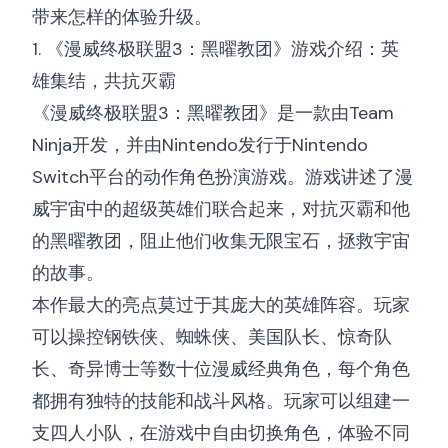
带来怎样的体验升级。
1. 《漫威终极联盟3：黑曜教团》游戏介绍：英
雄集结，共抗灭霸
《漫威终极联盟3：黑曜教团》是一款由Team
Ninja开发，并由Nintendo发行于Nintendo
Switch平台的动作角色扮演游戏。游戏讲述了漫
威宇宙中的超级英雄们联合起来，对抗灭霸和他
的黑曜教团，阻止他们收集无限宝石，拯救宇宙
的故事。
本作最大的亮点莫过于其庞大的英雄阵容。玩家
可以操控钢铁侠、蜘蛛侠、美国队长、惊奇队
长、奇异博士等数十位漫威经典角色，每个角色
都拥有独特的技能和战斗风格。玩家可以组建一
支四人小队，在游戏中自由切换角色，体验不同