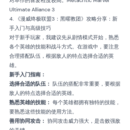
对本作的喜爱程度较高。
Metacritic Marvel
Ultimate Alliance 3
4. 《漫威终极联盟3：黑曜教团》攻略分享：新
手入门与高级技巧
对于新手玩家，我建议先从剧情模式开始，熟悉
各个英雄的技能和战斗方式。在游戏中，要注意
合理搭配队伍，根据敌人的特点选择合适的英
雄。
新手入门指南：
选择合适的队伍：
队伍的搭配非常重要，要根据
敌人的特点选择合适的英雄。
熟悉英雄的技能：
每个英雄都拥有独特的技能，
要熟悉这些技能的使用方法。
善用协同攻击：
协同攻击威力强大，是击败强敌