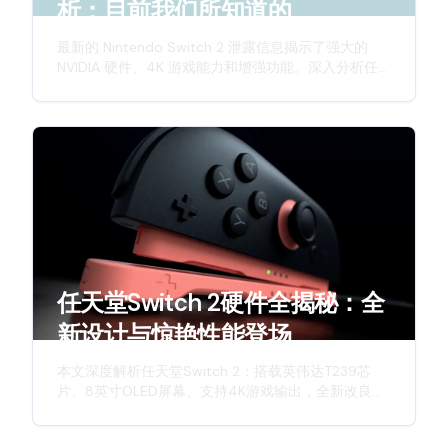
析：目前我们所知道的
最新的 Nintendo Switch 2 泄露信息揭示了强大的
NVIDIA 硬件、4K 游戏能力和增强功能。深入分析任
天堂下一代混合主机的预期特性。
任天堂Switch 2硬件全揭秘：全
新设计与惊艳性能登场
本文深度解析任天堂Switch 2：搭载英伟达T239芯
片、8英寸OLED屏幕、支持4K游戏输出，全新改良版
Joy-Con手柄，详细介绍这款次世代主机的硬件升
级、创新特性与游戏体验。