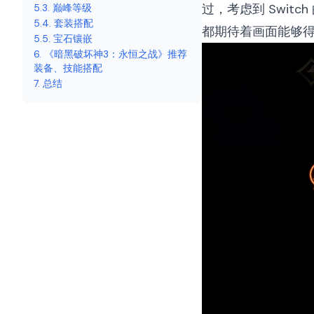
过，考虑到 Swi
5.3. 巅峰等级
5.4. 套装搭配
都期待着画面能够
5.5. 宝石镶嵌
6. 《暗黑破坏神3：永恒之战》推荐
装备、技能搭配
7. 总结