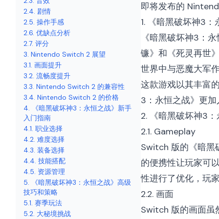
2.3. 音效
即将发布的 Ninte
2.4. 剧情
1. 《暗黑破坏神3
2.5. 操作手感
2.6. 优缺点分析
《暗黑破坏神3：永
2.7. 评分
镰》和《死灵再世
3. Nintendo Switch 2 展望
3.1. 画面提升
世界中与恶魔大军
3.2. 流畅度提升
这款游戏以其丰富的
3.3. Nintendo Switch 2 的兼容性
3.4. Nintendo Switch 2 的价格
3：永恒之战》更
4. 《暗黑破坏神3：永恒之战》新手
2. 《暗黑破坏神3：永
入门指南
4.1. 职业选择
2.1. Gameplay
4.2. 难度选择
Switch 版的
4.3. 装备选择
4.4. 技能搭配
的便携性让玩家可以
4.5. 资源管理
性进行了优化，玩家可
5. 《暗黑破坏神3：永恒之战》高级
技巧和策略
2.2. 画面
5.1. 赛季玩法
Switch 版的画
5.2. 大秘境挑战