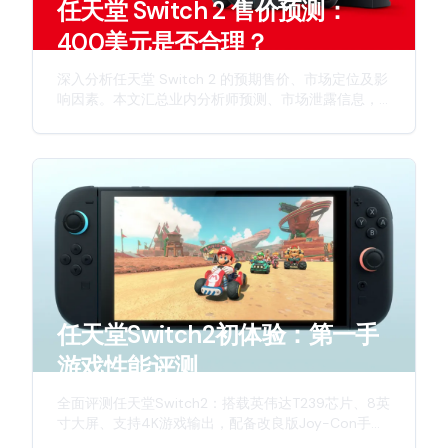
任天堂 Switch 2 售价预测：
400美元是否合理？
深入分析任天堂 Switch 2 的预期售价、市场定位及影
响因素。本文汇总业内分析师预测、市场泄露信息，
并从多个维度探讨这款次世代主机的定价策略。
任天堂Switch2初体验：第一手
游戏性能评测
全面评测任天堂Switch2：搭载英伟达T239芯片、8英
寸大屏、支持4K游戏输出，配备改良版Joy-Con手
柄，带来更强劲性能与更佳游戏体验。深入解析这款