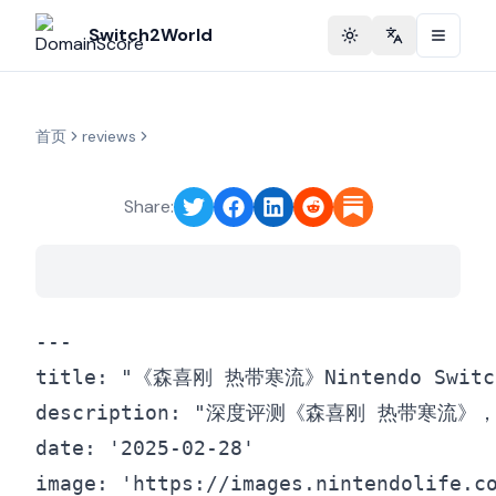
Switch2World
Toggle theme
Change langu
首页
reviews
Share:
---

title: "《森喜刚 热带寒流》Nintendo Sw
description: "深度评测《森喜刚 热带寒流
date: '2025-02-28'

image: 'https://images.nintendolife.co