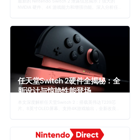
最新的 Nintendo Switch 2 泄露信息揭示了强大的
NVIDIA 硬件、4K 游戏能力和增强功能。深入分析任
天堂下一代混合主机的预期特性。
任天堂Switch 2硬件全揭秘：全
新设计与惊艳性能登场
本文深度解析任天堂Switch 2：搭载英伟达T239芯
片、8英寸OLED屏幕、支持4K游戏输出，全新改良版
Joy-Con手柄，详细介绍这款次世代主机的硬件升
级、创新特性与游戏体验。